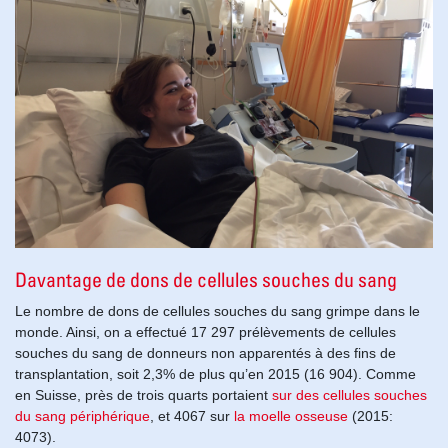
Davantage de dons de cellules souches du sang
Le nombre de dons de cellules souches du sang grimpe dans le
monde. Ainsi, on a effectué
17 297
prélèvements de cellules
souches du sang de donneurs non apparentés à des fins de
transplantation, soit 2,3% de plus qu’en 2015
(16 904)
. Comme
en Suisse, près de trois quarts portaient
sur des cellules souches
du sang périphérique
, et 4067 sur
la moelle osseuse
(2015:
4073).